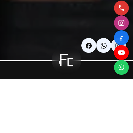
Meme
Küçültme
Ameliyatı